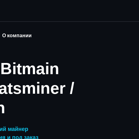
О компании
Bitmain
atsminer /
n
ий майнер
я и под заказ